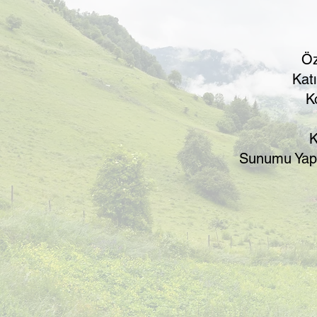
Öz
Kat
K
K
​Sunumu Yapı