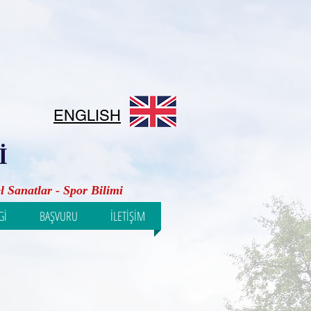
ENGLISH
İ
l Sanatlar - Spor Bilimi
Gİ
BAŞVURU
İLETİŞİM