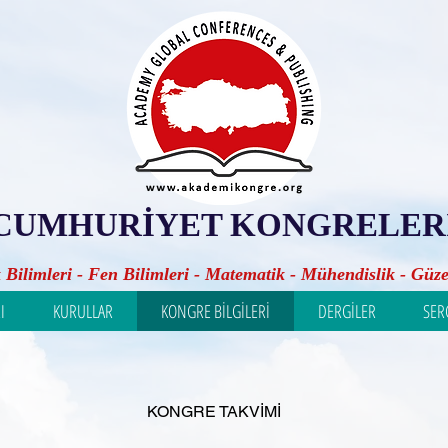
CUMHURİYET KONGRELER
k Bilimleri - Fen Bilimleri - Matematik - Mühendislik - Güze
I
KURULLAR
KONGRE BİLGİLERİ
DERGİLER
SER
KONGRE TAKVİMİ​